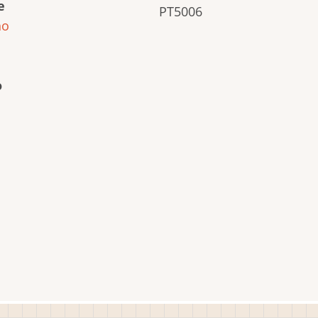
e
PT5006
ho
o