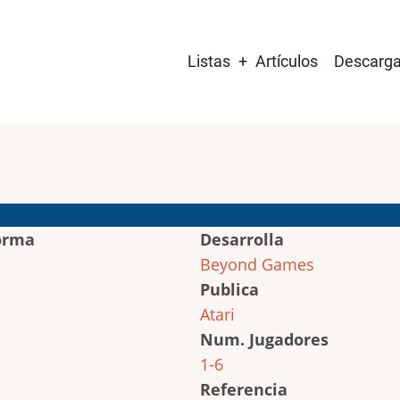
Main
Listas
Artículos
Descarg
navigation
orma
Desarrolla
Beyond Games
Publica
Atari
Num. Jugadores
1-6
Referencia