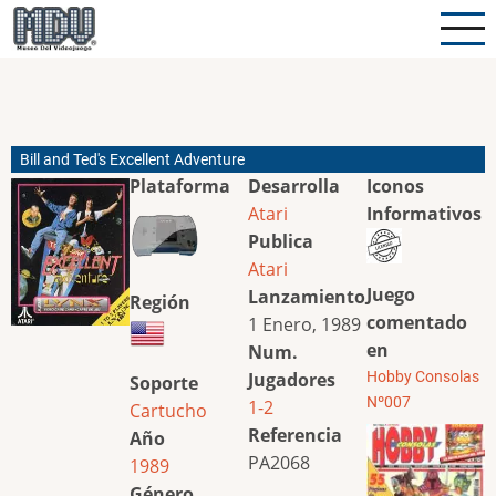
Pasar
al
contenido
principal
Bill and Ted's Excellent Adventure
Plataforma
Desarrolla
Iconos
Atari
Informativos
Publica
Atari
Juego
Lanzamiento
Región
comentado
1 Enero, 1989
en
Num.
Jugadores
Hobby Consolas
Soporte
Nº007
1-2
Cartucho
Referencia
Año
PA2068
1989
Género