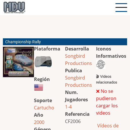
Pasar
al
contenido
principal
Championship Rally
Plataforma
Desarrolla
Iconos
Songbird
Informativos
Productions
Publica
🎬 Videos
Songbird
Región
relacionados
Productions
❌ No se
Num.
pudieron
Jugadores
Soporte
cargar los
1-4
Cartucho
videos
Referencia
Año
CF2006
2000
Vídeos de
Género