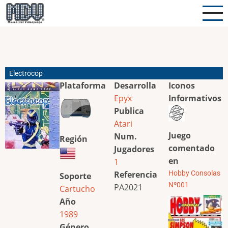
Pasar
al
contenido
principal
Electrocop
Plataforma
Desarrolla
Iconos
Epyx
Informativos
Publica
Atari
Juego
Num.
Región
comentado
Jugadores
en
1
Referencia
Hobby Consolas
Soporte
Nº001
PA2021
Cartucho
Año
1989
Género