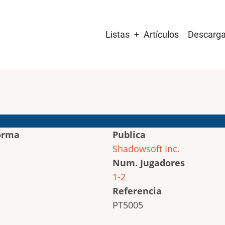
Main
Listas
Artículos
Descarg
navigation
orma
Publica
Shadowsoft Inc.
Num. Jugadores
1-2
Referencia
PT5005