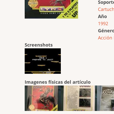
Soport
Cartuc
Año
1992
Géner
Acción
Screenshots
Imagenes físicas del artículo