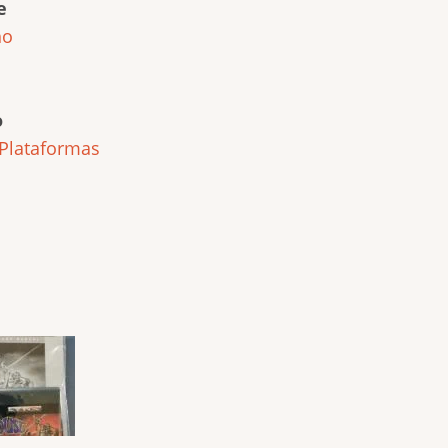
e
ho
o
Plataformas