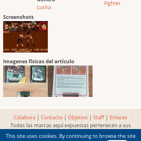
Fighter
Lucha
Screenshots
Imagenes físicas del artículo
Colabora
|
Contacto
|
Objetivo
|
Staff
|
Enlaces
Todas las marcas aquí expuestas pertenecen a sus
respectivos y legítimos dueños
This site uses cookies. By continuing to browse the site