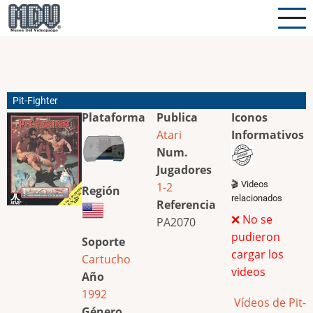
Pasar
al
contenido
principal
Pit-Fighter
Plataforma
Publica
Iconos
Atari
Informativos
Num.
Jugadores
🎬 Videos
1-2
Región
relacionados
Referencia
❌ No se
PA2070
pudieron
Soporte
cargar los
Cartucho
videos
Año
1992
Vídeos de Pit-
Género