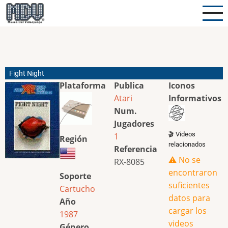
Pasar
al
contenido
principal
Fight Night
Plataforma
Publica
Iconos
Atari
Informativos
Num.
Jugadores
🎬 Videos
1
Región
relacionados
Referencia
⚠️ No se
RX-8085
encontraron
Soporte
suficientes
Cartucho
datos para
Año
cargar los
1987
videos
Género