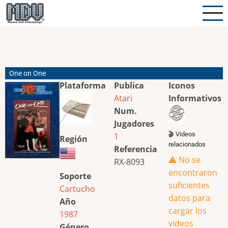
Pasar
al
contenido
principal
One on One
Plataforma
Publica
Iconos
Atari
Informativos
Num.
Jugadores
🎬 Videos
1
Región
relacionados
Referencia
⚠️ No se
RX-8093
encontraron
Soporte
suficientes
Cartucho
datos para
Año
cargar los
1987
videos
Género