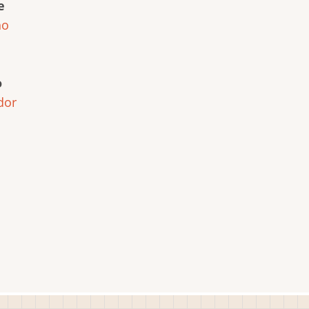
e
ho
o
dor