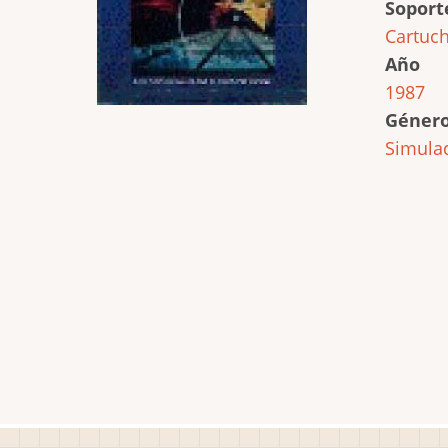
Soport
Cartuc
Año
1987
Géner
Simula