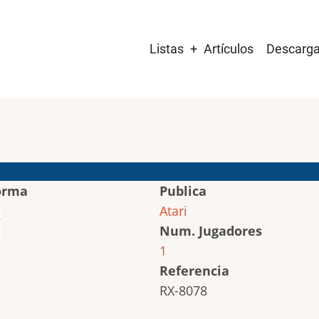
Main
Listas
Artículos
Descarg
navigation
orma
Publica
Atari
Num. Jugadores
1
Referencia
RX-8078