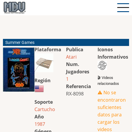
Pasar
al
contenido
principal
Summer Games
Plataforma
Publica
Iconos
Atari
Informativos
Num.
Jugadores
🎬 Videos
1
Región
relacionados
Referencia
⚠️ No se
RX-8098
encontraron
Soporte
suficientes
Cartucho
datos para
Año
cargar los
1987
videos
Género