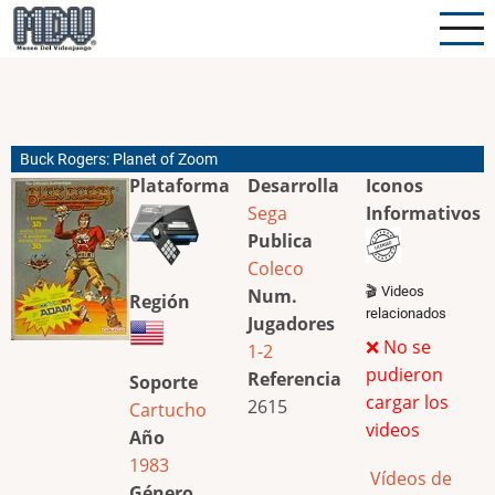
Pasar
al
contenido
principal
Buck Rogers: Planet of Zoom
Plataforma
Desarrolla
Iconos
Sega
Informativos
Publica
Coleco
🎬 Videos
Num.
Región
relacionados
Jugadores
❌ No se
1-2
pudieron
Referencia
Soporte
cargar los
2615
Cartucho
videos
Año
1983
Vídeos de
Género