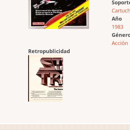
Soport
Cartuc
Año
1983
Géner
Acción
Retropublicidad