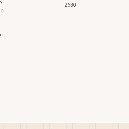
e
2680
ho
o