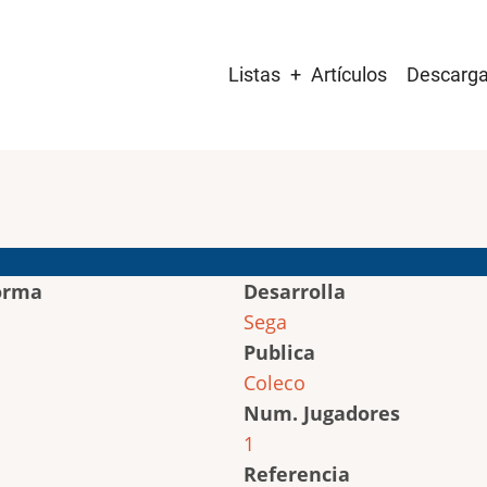
Main
Listas
Artículos
Descarg
navigation
orma
Desarrolla
Sega
Publica
Coleco
Num. Jugadores
1
Referencia