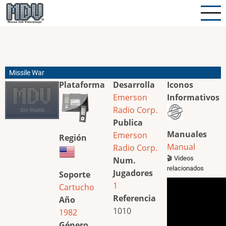
Pasar
al
contenido
principal
Missile War
Plataforma
Desarrolla
Iconos
Emerson
Informativos
Radio Corp.
Publica
Manuales
Emerson
Región
Manual
Radio Corp.
🎬 Videos
Num.
relacionados
Jugadores
Soporte
1
Cartucho
Referencia
Año
1010
1982
Género