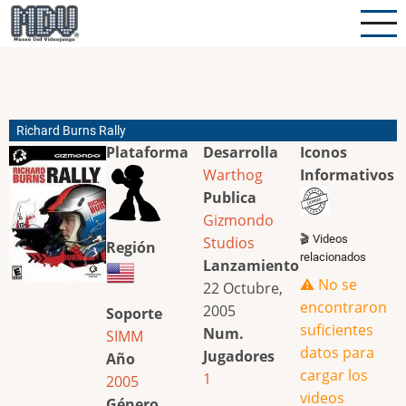
Pasar
al
contenido
principal
Richard Burns Rally
Plataforma
Desarrolla
Iconos
Warthog
Informativos
Publica
Gizmondo
🎬 Videos
Studios
Región
relacionados
Lanzamiento
⚠️ No se
22 Octubre,
encontraron
2005
Soporte
suficientes
Num.
SIMM
datos para
Jugadores
Año
cargar los
1
2005
videos
Género