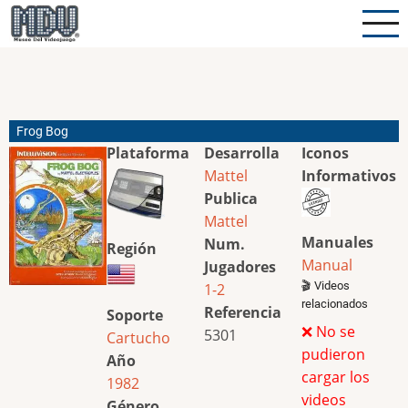
Pasar
al
contenido
principal
Frog Bog
Plataforma
Desarrolla
Iconos
Mattel
Informativos
Publica
Mattel
Manuales
Num.
Región
Manual
Jugadores
🎬 Videos
1-2
relacionados
Referencia
Soporte
❌ No se
5301
Cartucho
pudieron
Año
cargar los
1982
videos
Género