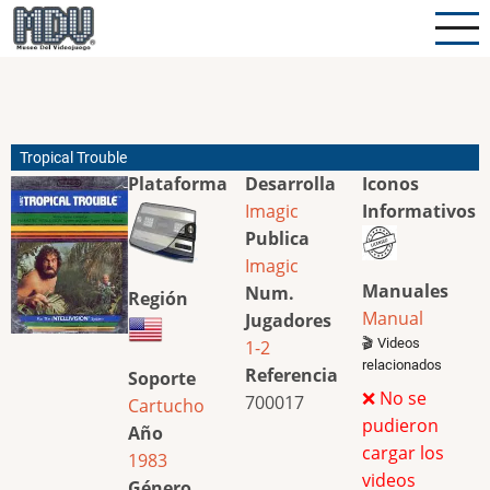
Pasar
al
contenido
principal
Tropical Trouble
Plataforma
Desarrolla
Iconos
Imagic
Informativos
Publica
Imagic
Manuales
Num.
Región
Manual
Jugadores
🎬 Videos
1-2
relacionados
Referencia
Soporte
❌ No se
700017
Cartucho
pudieron
Año
cargar los
1983
videos
Género