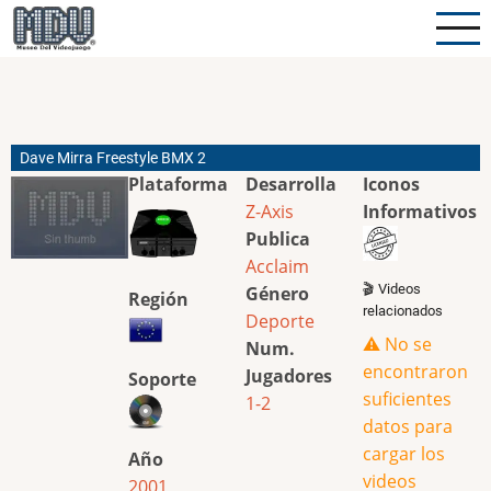
Pasar
al
contenido
principal
Dave Mirra Freestyle BMX 2
Plataforma
Desarrolla
Iconos
Z-Axis
Informativos
Publica
Acclaim
🎬 Videos
Género
Región
relacionados
Deporte
⚠️ No se
Num.
encontraron
Jugadores
Soporte
suficientes
1-2
datos para
cargar los
Año
videos
2001