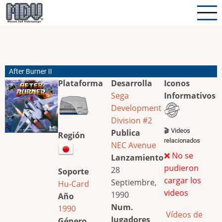
Pasar
al
contenido
principal
After Burner II
Plataforma
Desarrolla
Iconos
Sega
Informativos
Development
Division #2
🎬 Videos
Publica
Región
relacionados
NEC Avenue
❌ No se
Lanzamiento
pudieron
28
Soporte
cargar los
Septiembre,
Hu-Card
videos
1990
Año
Num.
1990
Vídeos de
Jugadores
Género