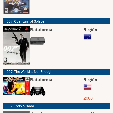
007: Quantum of Solace
Plataforma
Región
007: The World is Not Enough
Plataforma
Región
2000
007: Todo o Nada