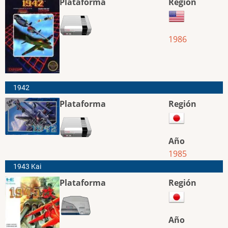
Plataforma
Región
1986
1942
Plataforma
Región
Año
1985
1943 Kai
Plataforma
Región
Año