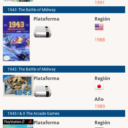
1991
1943: The Battle of Midway
Plataforma
Región
1988
1943: The Battle of Midway
Plataforma
Región
Año
1989
1945 I & II The Arcade Games
Plataforma
Región