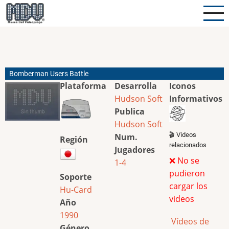
Pasar
al
contenido
principal
Bomberman Users Battle
Plataforma
Desarrolla
Iconos
Hudson Soft
Informativos
Publica
Hudson Soft
🎬 Videos
Num.
Región
relacionados
Jugadores
❌ No se
1-4
pudieron
Soporte
cargar los
Hu-Card
videos
Año
1990
Vídeos de
Género