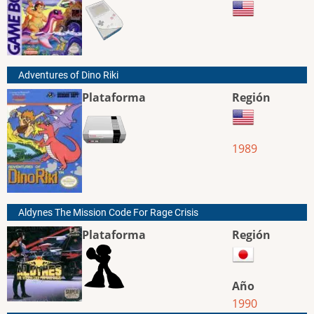
Adventures of Dino Riki
Plataforma
Región
1989
Aldynes The Mission Code For Rage Crisis
Plataforma
Región
Año
1990