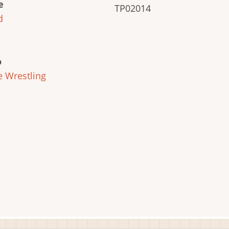
e
TP02014
d
o
e
Wrestling