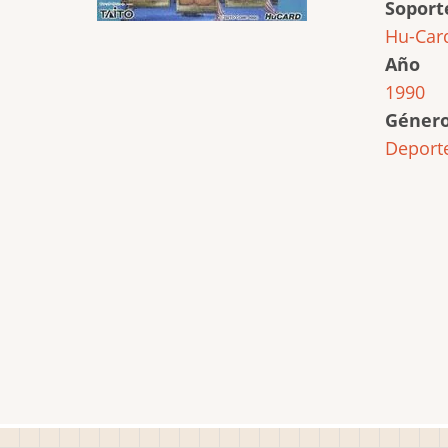
Soport
Hu-Car
Año
1990
Géner
Deport