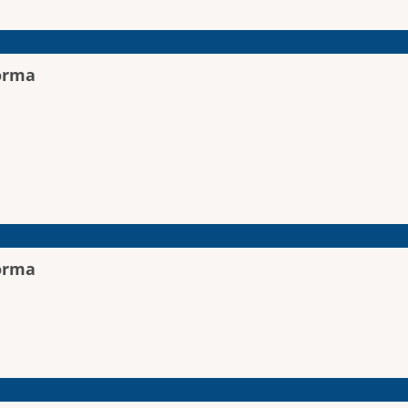
orma
orma