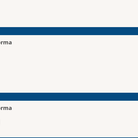
orma
orma