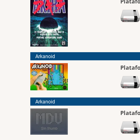
Plataf
Arkanoid
Plataf
Arkanoid
Plataf