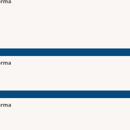
orma
orma
orma