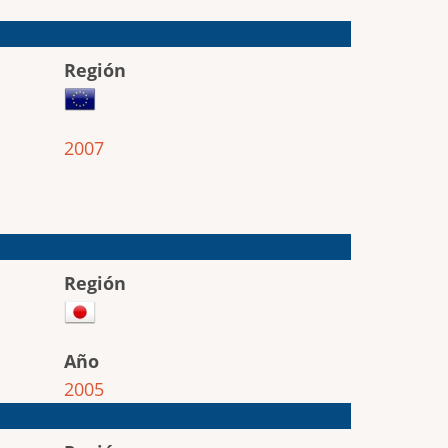
Región
2007
Región
Año
2005