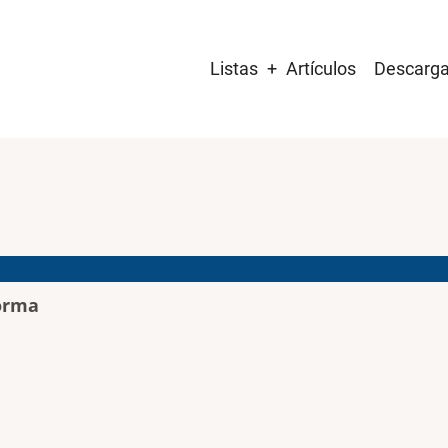
Main
Listas
Artículos
Descarg
navigation
orma