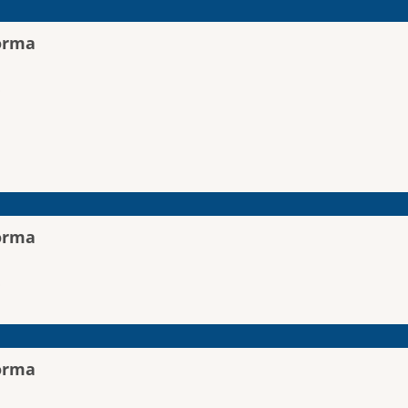
orma
orma
orma