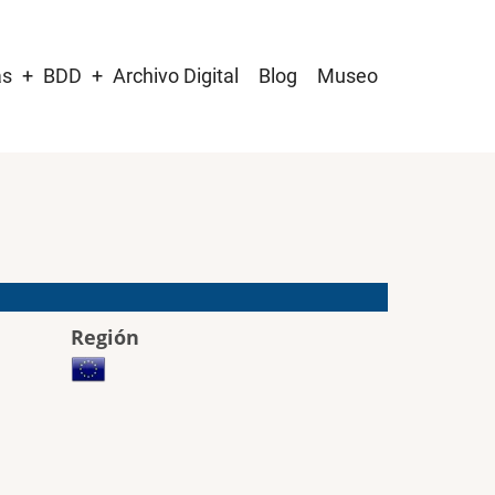
as
BDD
Archivo Digital
Blog
Museo
Región