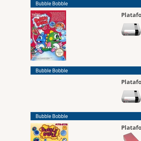
Bubble Bobble
Plataf
Bubble Bobble
Plataf
Bubble Bobble
Plataf