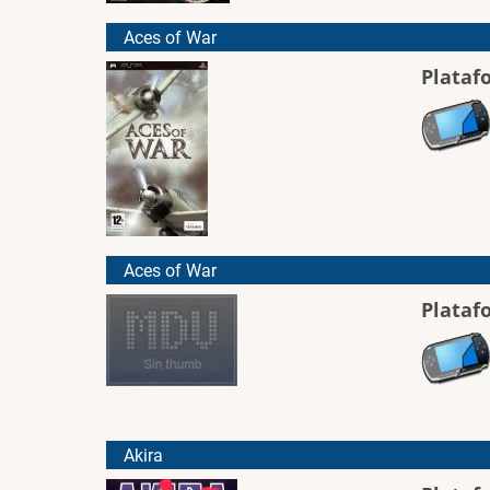
Aces of War
Plataf
Aces of War
Plataf
Akira