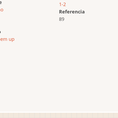
e
1-2
ho
Referencia
89
o
´em up