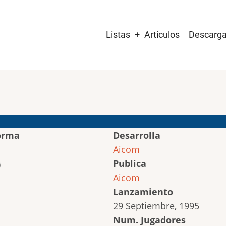
Main
Listas
Artículos
Descarg
navigation
orma
Desarrolla
Aicom
Publica
Aicom
Lanzamiento
29 Septiembre, 1995
Num. Jugadores