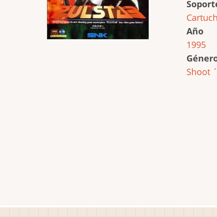
Soport
Cartuc
Año
1995
Géner
Shoot 