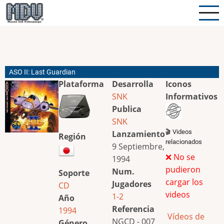
Pasar
al
contenido
principal
ASO II: Last Guardian
Plataforma
Desarrolla
Iconos
SNK
Informativos
Publica
SNK
🎬 Videos
Lanzamiento
Región
relacionados
9 Septiembre,
❌ No se
1994
pudieron
Num.
Soporte
cargar los
Jugadores
CD
videos
1-2
Año
Referencia
1994
Vídeos de
NGCD - 007
Género