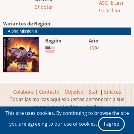
ASO II: Last
Shooter
Guardian
Variantes de Región
Alpha Mission II
Región
Año
1994
Colabora
|
Contacto
|
Objetivo
|
Staff
|
Enlaces
Todas las marcas aquí expuestas pertenecen a sus
respectivos y legítimos dueños
This site uses cookies. By continuing to browse the site
Idea, página, contenidos y diseños creados por
Marty
2001-2026 Museo del Videojuego®
you are agreeing to our use of cookies.
I agree