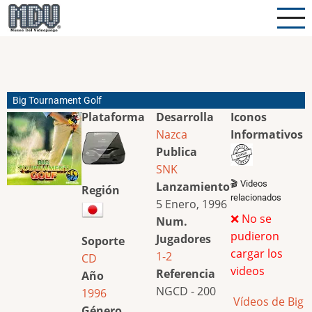
Pasar
al
contenido
principal
Big Tournament Golf
Plataforma
Desarrolla
Iconos
Nazca
Informativos
Publica
SNK
🎬 Videos
Lanzamiento
Región
relacionados
5 Enero, 1996
❌ No se
Num.
pudieron
Jugadores
Soporte
cargar los
1-2
CD
videos
Referencia
Año
NGCD - 200
1996
Vídeos de Big
Género