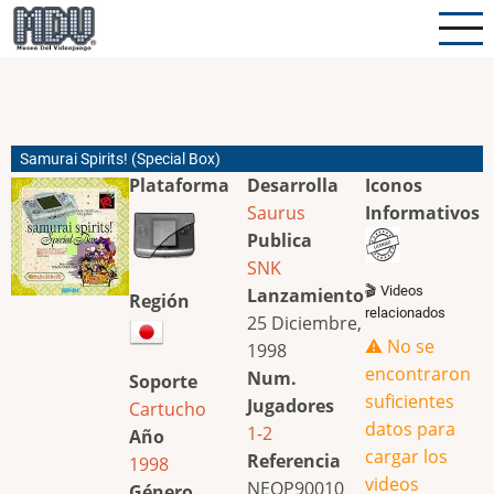
Pasar
al
contenido
principal
Samurai Spirits! (Special Box)
Plataforma
Desarrolla
Iconos
Saurus
Informativos
Publica
SNK
🎬 Videos
Lanzamiento
Región
relacionados
25 Diciembre,
⚠️ No se
1998
encontraron
Num.
Soporte
suficientes
Jugadores
Cartucho
datos para
1-2
Año
cargar los
Referencia
1998
videos
NEOP90010
Género