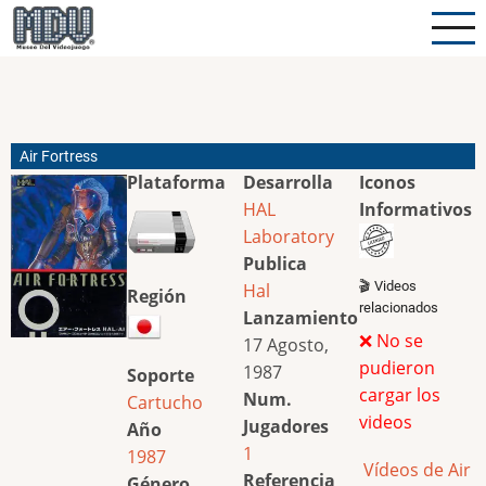
Pasar
al
contenido
principal
Air Fortress
Plataforma
Desarrolla
Iconos
HAL
Informativos
Laboratory
Publica
🎬 Videos
Hal
Región
relacionados
Lanzamiento
❌ No se
17 Agosto,
pudieron
1987
Soporte
cargar los
Num.
Cartucho
videos
Jugadores
Año
1
1987
Vídeos de Air
Referencia
Género