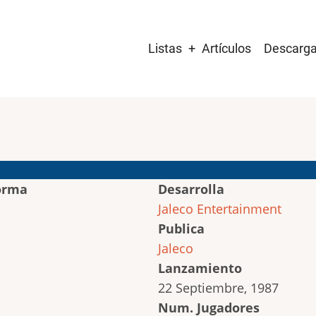
Main
Listas
Artículos
Descarg
navigation
orma
Desarrolla
Jaleco Entertainment
Publica
Jaleco
Lanzamiento
22 Septiembre, 1987
Num. Jugadores