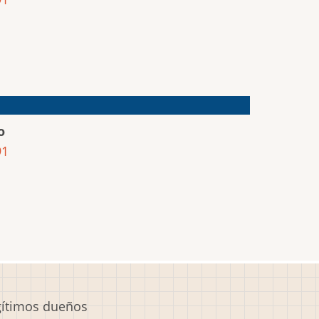
o
91
egítimos dueños