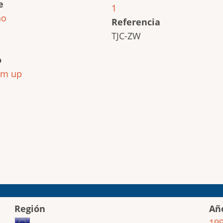
e
1
ho
Referencia
TJC-ZW
o
em up
Región
Añ
19