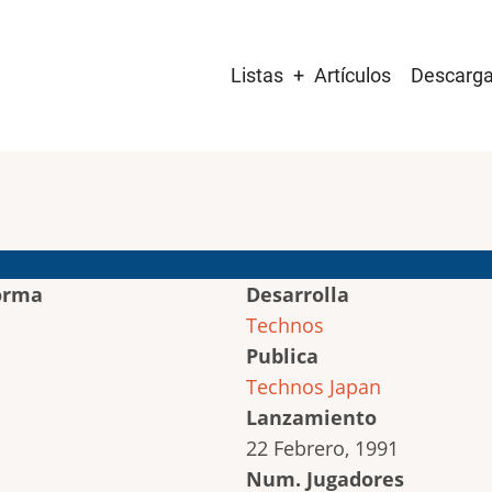
Main
Listas
Artículos
Descarg
navigation
orma
Desarrolla
Technos
Publica
Technos Japan
Lanzamiento
22 Febrero, 1991
Num. Jugadores