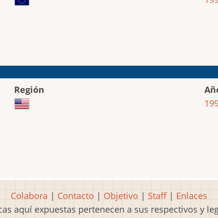
Región
Añ
19
Colabora
|
Contacto
|
Objetivo
|
Staff
|
Enlaces
as aquí expuestas pertenecen a sus respectivos y l