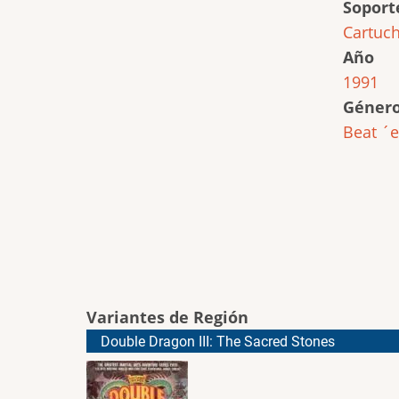
Soport
Cartuc
Año
1991
Géner
Beat ´
Variantes de Región
Double Dragon III: The Sacred Stones