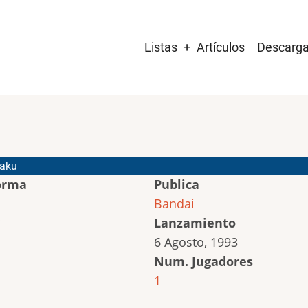
Main
Listas
Artículos
Descarg
navigation
kaku
orma
Publica
Bandai
Lanzamiento
6 Agosto, 1993
Num. Jugadores
1