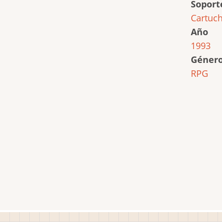
Soport
Cartuc
Año
1993
Géner
RPG