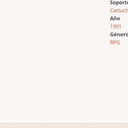
Soport
Cartuc
Año
1991
Géner
RPG