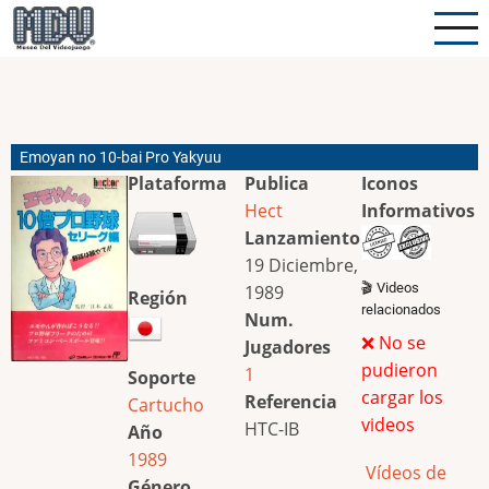
Pasar
al
contenido
principal
Emoyan no 10-bai Pro Yakyuu
Plataforma
Publica
Iconos
Hect
Informativos
Lanzamiento
19 Diciembre,
🎬 Videos
1989
Región
relacionados
Num.
❌ No se
Jugadores
pudieron
1
Soporte
cargar los
Referencia
Cartucho
videos
HTC-IB
Año
1989
Vídeos de
Género