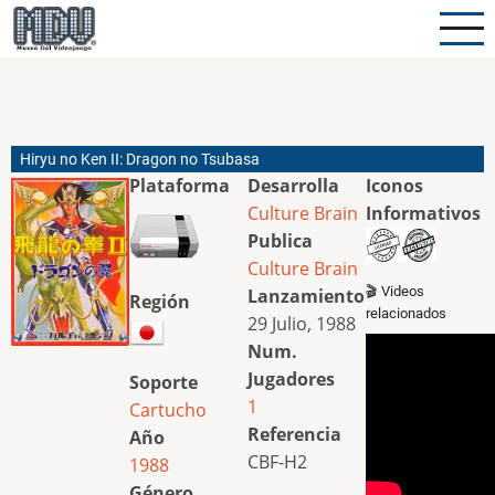
Pasar
al
contenido
principal
Hiryu no Ken II: Dragon no Tsubasa
Plataforma
Desarrolla
Iconos
Culture Brain
Informativos
Publica
Culture Brain
🎬 Videos
Lanzamiento
Región
relacionados
29 Julio, 1988
Num.
Jugadores
Soporte
1
Cartucho
Referencia
Año
CBF-H2
1988
Género