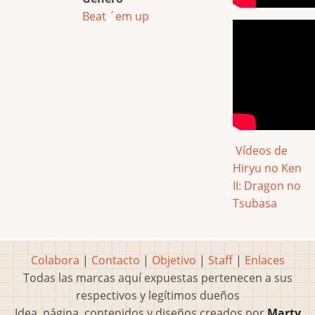
Beat ´em up
Vídeos de
Hiryu no Ken
II: Dragon no
Tsubasa
Colabora
|
Contacto
|
Objetivo
|
Staff
|
Enlaces
Todas las marcas aquí expuestas pertenecen a sus
respectivos y legítimos dueños
Idea, página, contenidos y diseños creados por
Marty