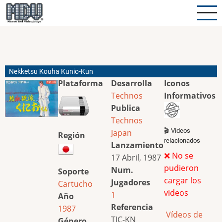
Pasar
al
contenido
principal
Nekketsu Kouha Kunio-Kun
Plataforma
Desarrolla
Iconos
Technos
Informativos
Publica
Technos
🎬 Videos
Japan
Región
relacionados
Lanzamiento
❌ No se
17 Abril, 1987
pudieron
Num.
Soporte
cargar los
Jugadores
Cartucho
videos
1
Año
Referencia
1987
Vídeos de
TJC-KN
Género