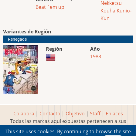
Nekketsu
Beat ´em up
Kouha Kunio-
Kun
Variantes de Región
Renegade
Región
Año
1988
Colabora
|
Contacto
|
Objetivo
|
Staff
|
Enlaces
Todas las marcas aquí expuestas pertenecen a sus
respectivos y legítimos dueños
This site uses cookies. By continuing to browse the site