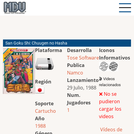
Pasar
al
contenido
principal
San Goku Shi: Chuugen no Hasha
Plataforma
Desarrolla
Iconos
Tose Software
Informativos
Publica
Namco
🎬 Videos
Lanzamiento
Región
relacionados
29 Julio, 1988
❌ No se
Num.
pudieron
Jugadores
Soporte
cargar los
1
Cartucho
videos
Año
1988
Vídeos de
Género