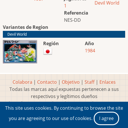
Devil World
1
Referencia
NES-DD
Variantes de Region
Devil World
Región
Año
1984
Colabora
|
Contacto
|
Objetivo
|
Staff
|
Enlaces
Todas las marcas aquí expuestas pertenecen a sus
respectivos y legítimos dueños
Idea, página, contenidos y diseños creados por
Marty
This site uses cookies. By continuing to browse the site
2001-2026 Museo del Videojuego®
you are agreeing to our use of cookies.
I agree