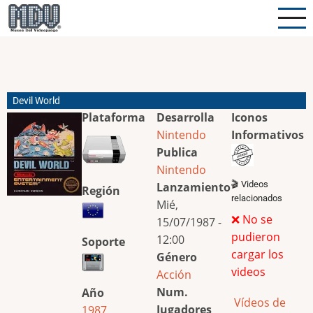
Pasar
al
contenido
principal
Devil World
Plataforma
Desarrolla
Iconos
Nintendo
Informativos
Publica
Nintendo
🎬 Videos
Lanzamiento
Región
relacionados
Mié,
❌ No se
15/07/1987 -
pudieron
12:00
Soporte
cargar los
Género
videos
Acción
Num.
Año
Vídeos de
Jugadores
1987