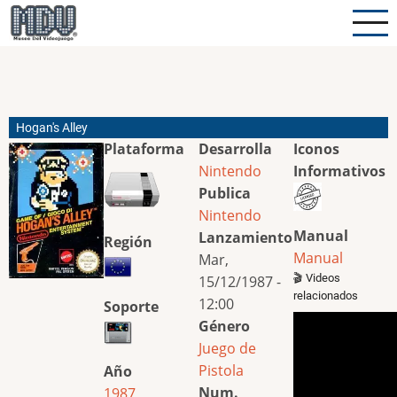
Pasar
al
contenido
principal
Hogan's Alley
Plataforma
Desarrolla
Iconos
Nintendo
Informativos
Publica
Nintendo
Manual
Lanzamiento
Región
Manual
Mar,
🎬 Videos
15/12/1987 -
relacionados
12:00
Soporte
Género
Juego de
Pistola
Año
Num.
1987