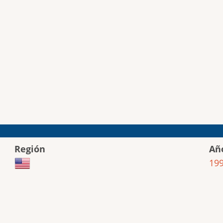
Región
Añ
19