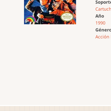
Soport
Cartuc
Año
1990
Géner
Acción