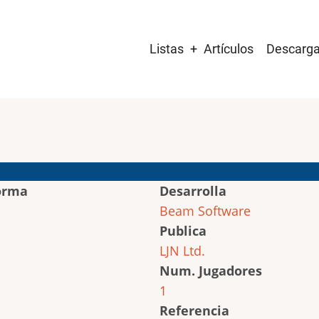
Main
Listas
Artículos
Descarg
navigation
orma
Desarrolla
Beam Software
Publica
LJN Ltd.
Num. Jugadores
1
Referencia