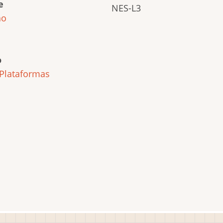
e
NES-L3
ho
o
Plataformas