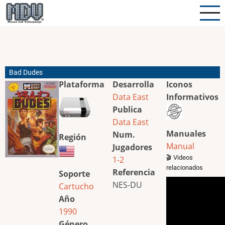
Pasar
al
contenido
principal
Bad Dudes
Plataforma
Desarrolla
Iconos
Data East
Informativos
Publica
Data East
Manuales
Num.
Región
Manual
Jugadores
🎬 Videos
1-2
relacionados
Referencia
Soporte
NES-DU
Cartucho
Año
1990
Género