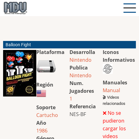
Pasar
al
contenido
principal
Balloon Fight
Plataforma
Desarrolla
Iconos
Nintendo
Informativos
Publica
Nintendo
Manuales
Num.
Región
Manual
Jugadores
🎬 Videos
1
relacionados
Referencia
Soporte
❌ No se
NES-BF
Cartucho
pudieron
Año
cargar los
1986
videos
Género