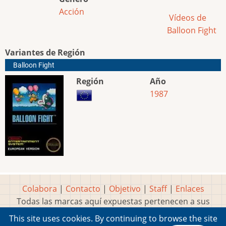
Acción
Vídeos de
Balloon Fight
Variantes de Región
Balloon Fight
Región
Año
1987
Colabora
|
Contacto
|
Objetivo
|
Staff
|
Enlaces
Todas las marcas aquí expuestas pertenecen a sus
respectivos y legítimos dueños
This site uses cookies. By continuing to browse the site