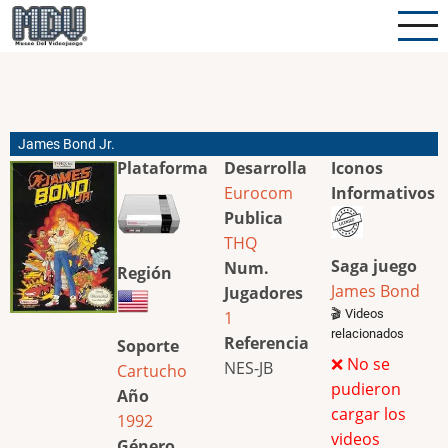
Pasar
al
contenido
principal
James Bond Jr.
Plataforma
Desarrolla
Iconos
Eurocom
Informativos
Publica
THQ
Saga juego
Num.
Región
James Bond
Jugadores
🎬 Videos
1
relacionados
Referencia
Soporte
❌ No se
NES-JB
Cartucho
pudieron
Año
cargar los
1992
videos
Género