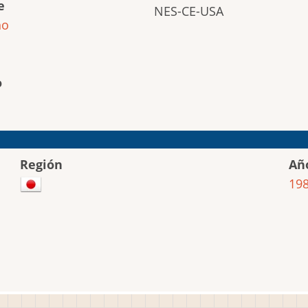
e
NES-CE-USA
ho
o
Región
Añ
19