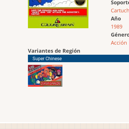
Soport
Cartuc
Año
1989
Géner
Acción
Variantes de Región
Super Chinese