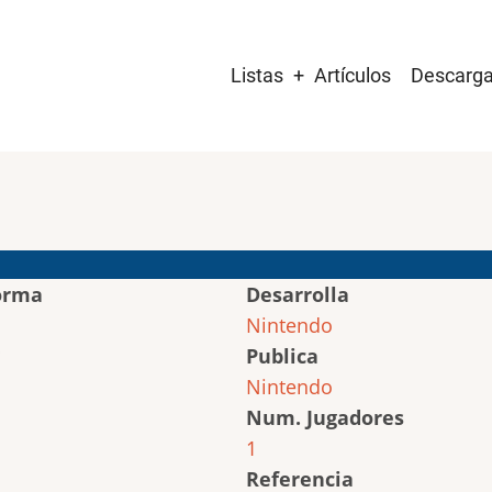
Main
Listas
Artículos
Descarg
navigation
orma
Desarrolla
Nintendo
Publica
Nintendo
Num. Jugadores
1
Referencia