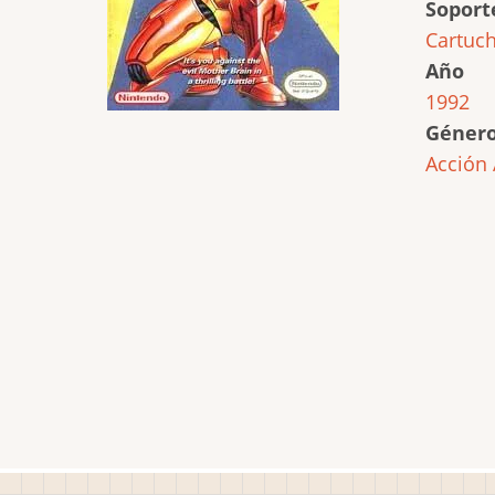
Soport
Cartuc
Año
1992
Géner
Acción