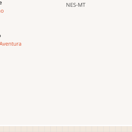
e
NES-MT
ho
o
Aventura