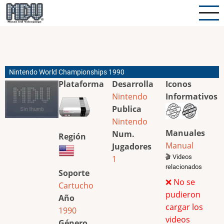
Pasar
al
contenido
principal
Nintendo World Championships 1990
Plataforma
Desarrolla
Iconos
Nintendo
Informativos
Publica
Nintendo
Manuales
Num.
Región
Manual
Jugadores
🎬 Videos
1
relacionados
Soporte
❌ No se
Cartucho
pudieron
Año
cargar los
1990
videos
Género