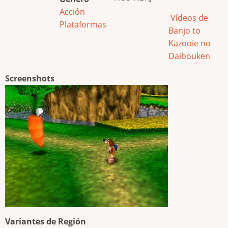
Acción
Vídeos de
Plataformas
Banjo to
Kazooie no
Daibouken
Screenshots
Variantes de Región