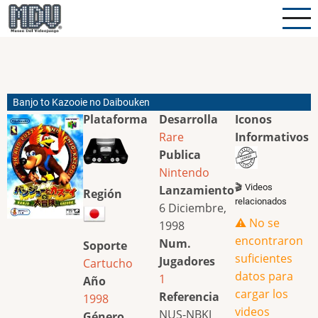
Pasar
al
contenido
principal
Banjo to Kazooie no Daibouken
Plataforma
Desarrolla
Iconos
Rare
Informativos
Publica
Nintendo
🎬 Videos
Lanzamiento
Región
relacionados
6 Diciembre,
⚠️ No se
1998
encontraron
Num.
Soporte
suficientes
Jugadores
Cartucho
datos para
1
Año
cargar los
Referencia
1998
videos
NUS-NBKJ
Género