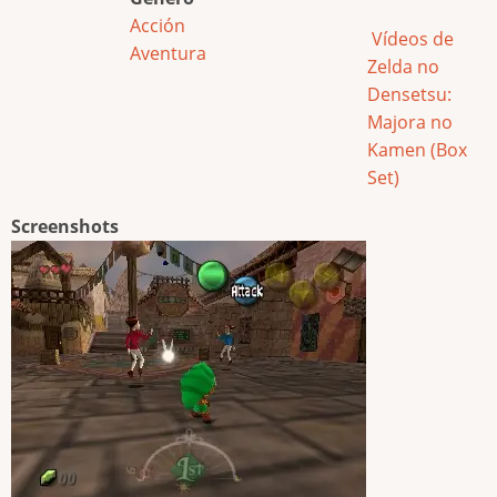
Acción
Vídeos de
Aventura
Zelda no
Densetsu:
Majora no
Kamen (Box
Set)
Screenshots