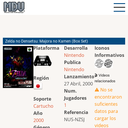
Pasar
al
contenido
principal
Zelda no Densetsu: Majora no Kamen (Box Set)
Plataforma
Desarrolla
Iconos
Nintendo
Informativos
Publica
Nintendo
🎬 Videos
Lanzamiento
Región
relacionados
27 Abril, 2000
⚠️ No se
Num.
encontraron
Jugadores
Soporte
suficientes
1
Cartucho
datos para
Referencia
Año
cargar los
NUS-NZSJ
2000
videos
Género