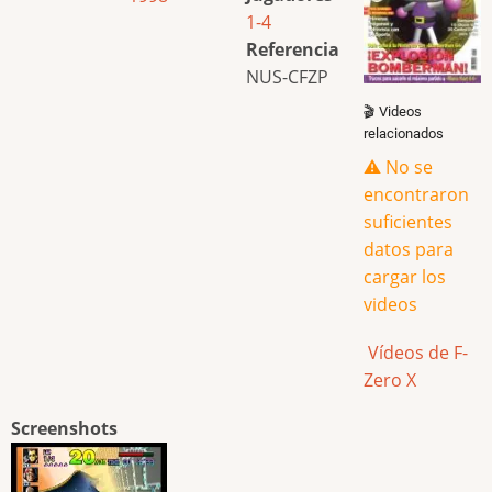
1-4
Referencia
NUS-CFZP
🎬 Videos
relacionados
⚠️ No se
encontraron
suficientes
datos para
cargar los
videos
Vídeos de F-
Zero X
Screenshots