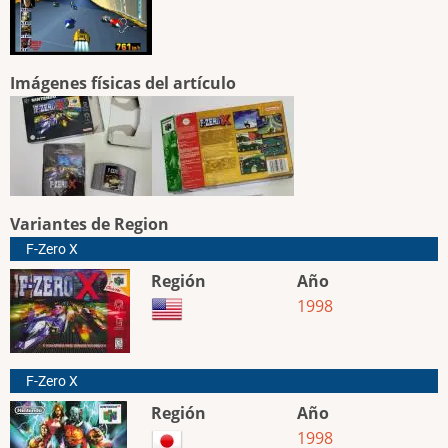
Imágenes físicas del artículo
Variantes de Region
F-Zero X
Región
Año
1998
F-Zero X
Región
Año
1998