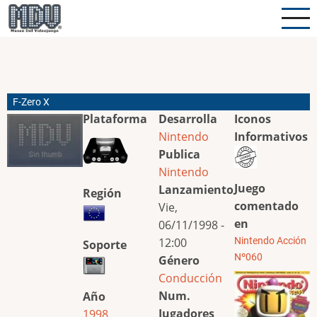
Pasar
al
contenido
principal
F-Zero X
Plataforma
Desarrolla
Iconos
Nintendo
Informativos
Publica
Nintendo
Juego
Lanzamiento
Región
comentado
Vie,
en
06/11/1998 -
12:00
Nintendo Acción
Soporte
Nº060
Género
Conducción
Num.
Año
Jugadores
1998