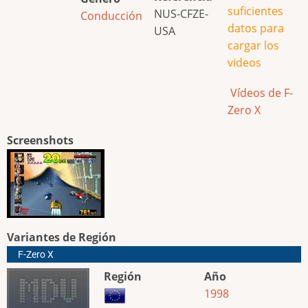
suficientes
NUS-CFZE-
Conducción
datos para
USA
cargar los
videos
Vídeos de F-
Zero X
Screenshots
Variantes de Región
F-Zero X
Región
Año
1998