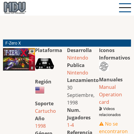
Pasar
al
contenido
principal
F-Zero X
Plataforma
Desarrolla
Iconos
Nintendo
Informativos
Publica
Nintendo
Manuales
Lanzamiento
Región
Manual
30
Operation
Septiembre,
card
1998
Soporte
🎬 Videos
Num.
Cartucho
relacionados
Jugadores
Año
⚠️ No se
1-4
1998
encontraron
Referencia
Género